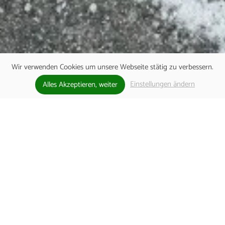
Wir verwenden Cookies um unsere Webseite stätig zu verbessern.
Einstellungen ändern
Alles Akzeptieren, weiter
WELLNESS IN FREIER NATUR -
ENTSPANNUNG PUR!
DER AUSSENBEREICH